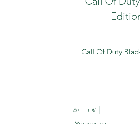
Call Of Duty
Editio
Call Of Duty Blac
0
Write a comment...