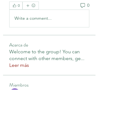
0
0
Write a comment...
Acerca de
Welcome to the group! You can
connect with other members, ge
...
Leer más
Miembros
Anthony Cooper
Seguir
Hermoine Anderson
Seguir
KAILAS ADMINISTRACIÓN
Seguir