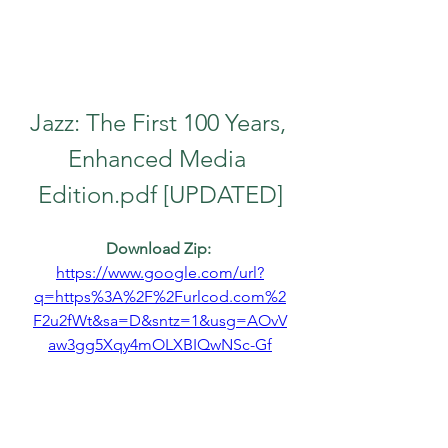
Jazz: The First 100 Years, 
Enhanced Media 
Edition.pdf [UPDATED]
Download Zip: 
https://www.google.com/url?
q=https%3A%2F%2Furlcod.com%2
F2u2fWt&sa=D&sntz=1&usg=AOvV
aw3gg5Xqy4mOLXBIQwNSc-Gf