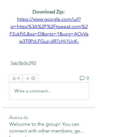
Download Zip: 
https://www.google.com/url?
q=https%3A%2F%2Ftweeat.com%2
F2ukfVL&sa=D&sntz=1&usg=AOvVa
w3T0PzLFGuz-dR7cHi1UcK-
 3ab5b0c292
0
0
Write a comment...
Acerca de
Welcome to the group! You can
connect with other members, ge
...