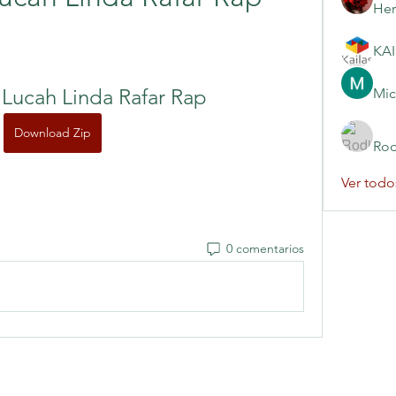
Her
 Lucah Linda Rafar Rap
Mic
Download Zip
Rod
Ver todo
0 comentarios