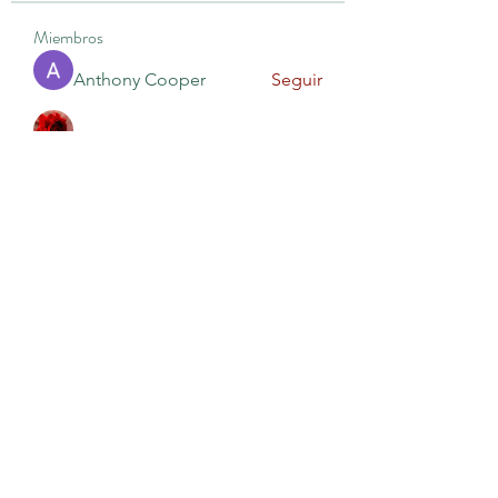
Miembros
Anthony Cooper
Seguir
Hermoine Anderson
Seguir
KAILAS ADMINISTRACIÓN
Seguir
Michae quin
Seguir
Rodion Petrov
Seguir
Ver todos los miembros (10)