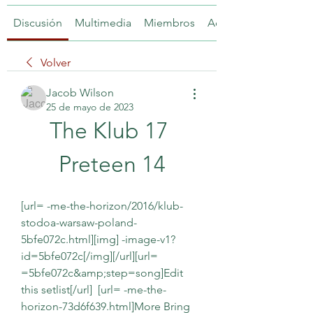
Discusión
Multimedia
Miembros
Acerca de
Volver
Jacob Wilson
25 de mayo de 2023
The Klub 17 
Preteen 14
[url= -me-the-horizon/2016/klub-
stodoa-warsaw-poland-
5bfe072c.html][img] -image-v1?
id=5bfe072c[/img][/url][url= 
=5bfe072c&amp;step=song]Edit 
this setlist[/url]  [url= -me-the-
horizon-73d6f639.html]More Bring 