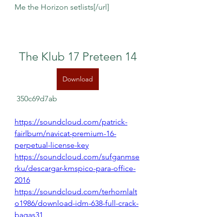
Me the Horizon setlists[/url]
The Klub 17 Preteen 14
Download
 350c69d7ab
https://soundcloud.com/patrick-
fairlburn/navicat-premium-16-
perpetual-license-key
https://soundcloud.com/sufganmse
rku/descargar-kmspico-para-office-
2016
https://soundcloud.com/terhornlalt
o1986/download-idm-638-full-crack-
bagas31