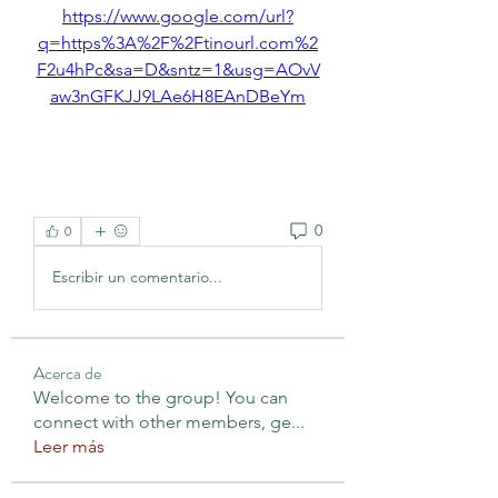
https://www.google.com/url?
q=https%3A%2F%2Ftinourl.com%2
F2u4hPc&sa=D&sntz=1&usg=AOvV
aw3nGFKJJ9LAe6H8EAnDBeYm
0
0
Escribir un comentario...
Acerca de
Welcome to the group! You can
connect with other members, ge
...
Leer más