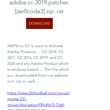
adobe.cc.2019.patcher.
[zer0code3].zip .rar
DOWNLOAD
AMTEmu CC is used to Activate 
Adobe Products. ... CC 2018, CC 
2017, CC 2016, CC 2019, and CC 
2020 and any Adobe Product which 
is windows based. ... The File which 
you downloaded from our website 
is in .zip or .rarÂ ... 
https://www.2trfootball.com/group/
mysite-231-
group/discussion/09c4fa13-73a4-