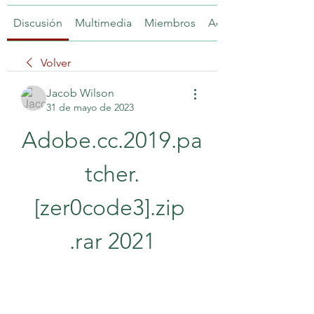
Discusión
Multimedia
Miembros
Acerca de
Volver
Jacob Wilson
31 de mayo de 2023
Adobe.cc.2019.pa
tcher.
[zer0code3].zip 
.rar 2021