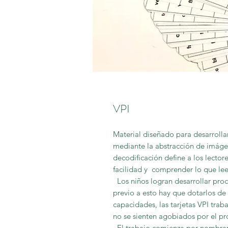
VPI
Material dise
ñ
ado para desarrolla
mediante la abstracci
ó
n de im
á
ge
decodificaci
ó
n define a los lector
facilidad y comprender lo que lee
Los ni
ñ
os logran desarrollar proc
previo a esto hay que dotarlos de
capacidades, las tarjetas VPI trab
no se sienten agobiados por el pro
El trabajo comienza por nombrar 