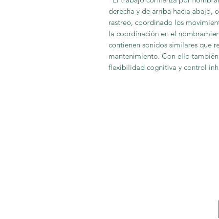
derecha y de arriba hacia abajo, c
rastreo, coordinado los movimient
la coordinaci
ó
n en el nombramien
contienen sonidos similares que r
mantenimiento. Con ello tambi
é
n
flexibilidad cognitiva y control inh