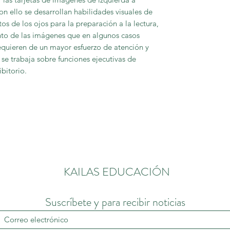
on ello se desarrollan habilidades visuales de
os de los ojos para la preparaci
ó
n a la lectura,
to de las im
á
genes que en algunos casos
equieren de un mayor esfuerzo de atenci
ó
n y
 se trabaja sobre funciones ejecutivas de
ibitorio.
KAILAS EDUCACIÓN
Suscríbete y para recibir noticias