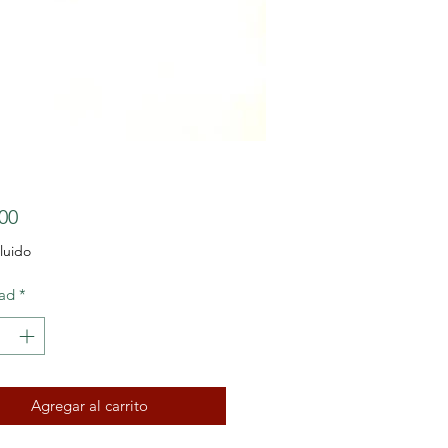
Precio
00
luido
ad
*
Agregar al carrito