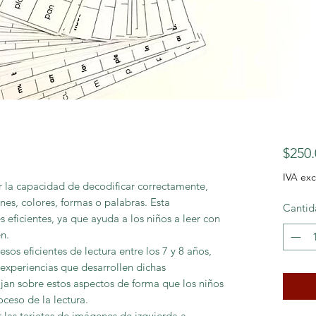
$250.
IVA exc
r la capacidad de decodificar correctamente,
nes, colores, formas o palabras. Esta
Cantid
es eficientes, ya que ayuda a los ni
ñ
os a leer con
n.
esos eficientes de lectura entre los 7 y 8 a
ñ
os,
 experiencias que desarrollen dichas
ajan sobre estos aspectos de forma que los ni
ñ
os
ceso de la lectura.
las tarjetas de im
á
genes de izquierda a