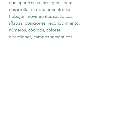
que aparecen en las figuras para
desarrollar el razonamiento. Se
trabajan movimientos sacádicos,
sílabas, posiciones, reconocimiento,
números, códigos, colores,
direcciones, campos semánticos.
KAILAS EDUCACIÓN
Suscríbete y para recibir noticias
Suscribirme