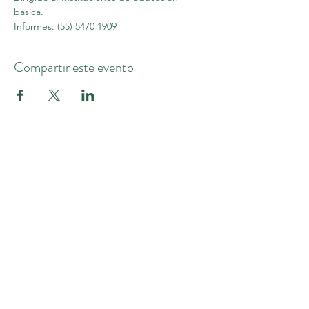
básica.
Informes: (55) 5470 1909
Compartir este evento
KAILAS EDUCACIÓN
Suscríbete y para recibir noticias
Suscribirme